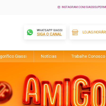
INSTAGRAM.COM/GIASSISUPER
WHATSAPP GIASSI
LOJAS/HORÁR
SIGA O CANAL
igorífico Giassi
Notícias
Trabalhe Conosco