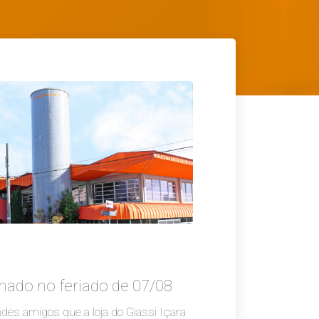
chado no feriado de 07/08
es amigos que a loja do Giassi Içara