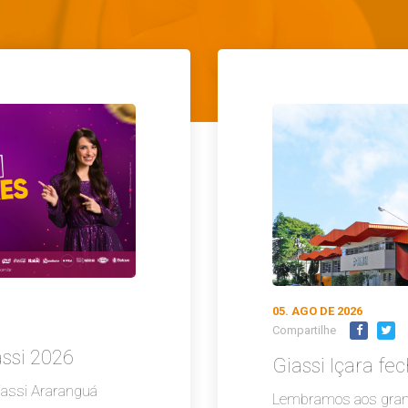
05. AGO DE 2026
Compartilhe
ssi 2026
Giassi Içara fe
iassi Araranguá
Lembramos aos grand