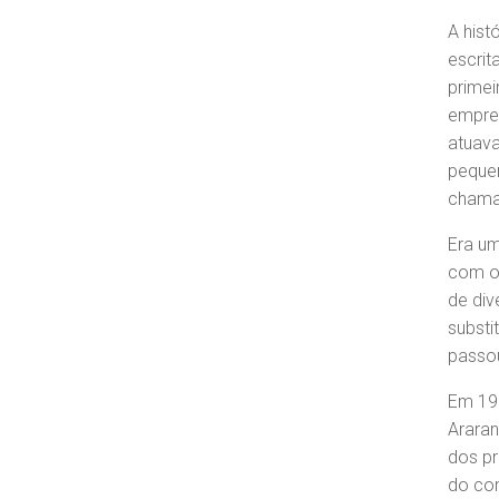
A hist
escrit
primei
empree
atuava
pequen
chama
Era u
com o 
de div
substi
passou
Em 196
Arara
dos pr
do con