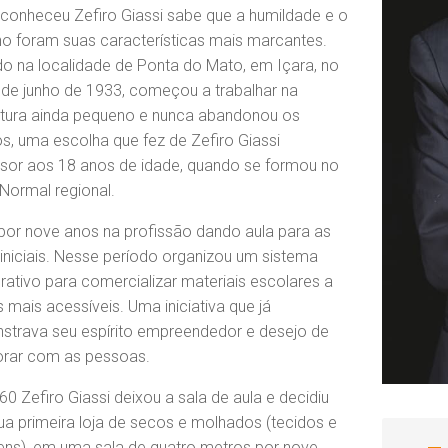
onheceu Zefiro Giassi sabe que a humildade e o
ho foram suas características mais marcantes.
o na localidade de Ponta do Mato, em Içara, no
 de junho de 1933, começou a trabalhar na
ltura ainda pequeno e nunca abandonou os
s, uma escolha que fez de Zefiro Giassi
sor aos 18 anos de idade, quando se formou no
Normal regional.
por nove anos na profissão dando aula para as
 iniciais. Nesse período organizou um sistema
ativo para comercializar materiais escolares a
 mais acessíveis. Uma iniciativa que já
trava seu espírito empreendedor e desejo de
orar com as pessoas.
0 Zefiro Giassi deixou a sala de aula e decidiu
sua primeira loja de secos e molhados (tecidos e
ens), em uma sala de quatro metros por nove