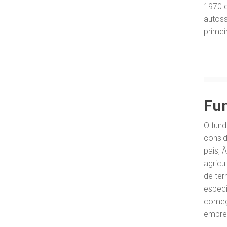
1970 d
autos
primei
Fu
O fund
consi
pais, 
agricu
de ter
especi
começ
empres