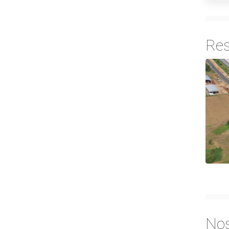
Res
No