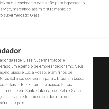
eixou o atendimento de balcão para ingressar no
serviço, marcando assim o surgimento do
ro supermercado Giassi.
ndador
ador da rede Giassi Supermercados é
derado um exemplo de empreendedorismo. Seus
Ângelo Giassi e Lucia Rosso, eram filhos de
ltores italianos que vieram para o Brasil em busca
ras férteis. E foi exatamente nessas terras,
ficamente em Santa Catarina, que Zefiro Giassi
ou sua vida e tornou-se um dos maiores
ários do país.