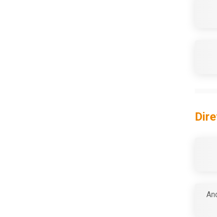
Dire
And