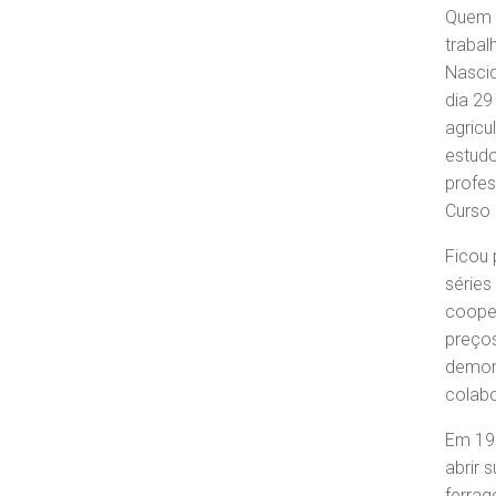
Quem c
trabal
Nascid
dia 29
agricu
estudo
profes
Curso 
Ficou 
séries
cooper
preços
demons
colab
Em 196
abrir 
ferrag