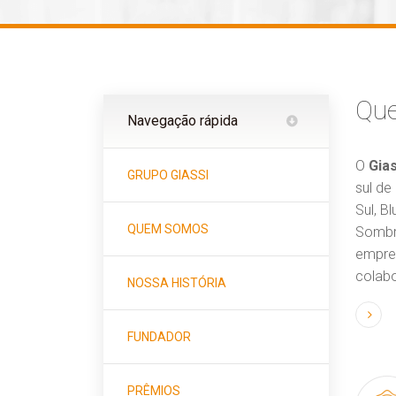
Qu
Navegação rápida
O
Gia
GRUPO GIASSI
sul de
Sul, B
QUEM SOMOS
Sombri
empres
colab
NOSSA HISTÓRIA
FUNDADOR
PRÊMIOS