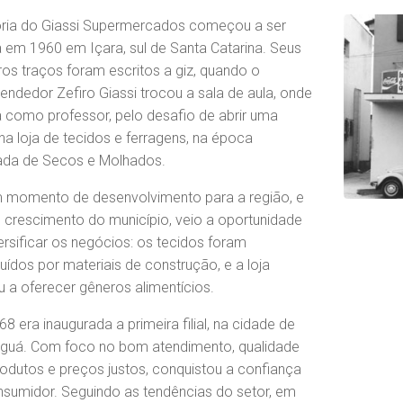
ória do Giassi Supermercados começou a ser
a em 1960 em Içara, sul de Santa Catarina. Seus
ros traços foram escritos a giz, quando o
ndedor Zefiro Giassi trocou a sala de aula, onde
 como professor, pelo desafio de abrir uma
a loja de tecidos e ferragens, na época
da de Secos e Molhados.
m momento de desenvolvimento para a região, e
crescimento do município, veio a oportunidade
ersificar os negócios: os tecidos foram
tuídos por materiais de construção, e a loja
 a oferecer gêneros alimentícios.
8 era inaugurada a primeira filial, na cidade de
nguá. Com foco no bom atendimento, qualidade
odutos e preços justos, conquistou a confiança
sumidor. Seguindo as tendências do setor, em