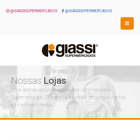
@GIASSISUPERMERCADOS
@GIASSISUPERMERCADOS
Nossas
Lojas
Uma grande amizade espera por você no Giassi
Supemercados. Encontre a loja mais próxima e confira
as melhores ofertas.