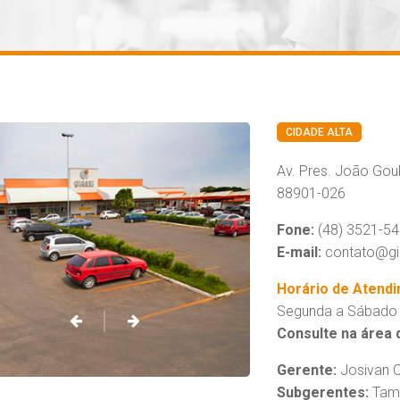
CIDADE ALTA
Av. Pres. João Goul
88901-026
Fone:
(48) 3521-5
E-mail:
contato@gi
Horário de Atend
Segunda a Sábado 
Consulte na área d
Gerente:
Josivan O
Subgerentes:
Tami