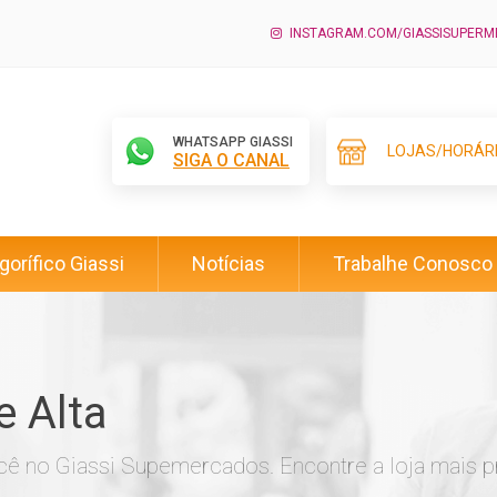
INSTAGRAM.COM/GIASSISUPER
WHATSAPP GIASSI
LOJAS/HORÁR
SIGA O CANAL
igorífico Giassi
Notícias
Trabalhe Conosco
e Alta
ê no Giassi Supemercados. Encontre a loja mais p