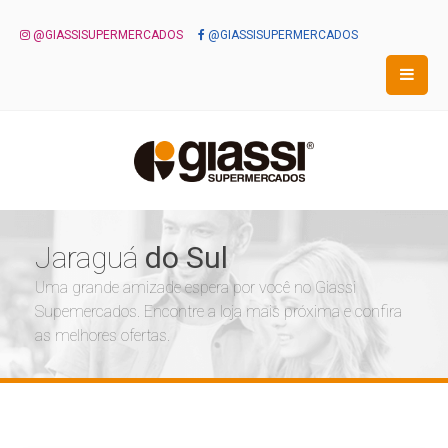
@GIASSISUPERMERCADOS
@GIASSISUPERMERCADOS
Jaraguá
do Sul
Uma grande amizade espera por você no Giassi
Supemercados. Encontre a loja mais próxima e confira
as melhores ofertas.