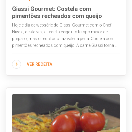
Giassi Gourmet: Costela com
pimentões recheados com queijo
Hoje é dia de websérie do Giassi Gourmet com o Chef
Niva e, desta vez, a receita exige um tempo maior de
preparo, mas o resultado faz valer a pena: Costela com
pimentões recheados com queijo. A carne Giassi torna o
corte ainda mais suculento e os pimentões frescos com
queijo derretendo acompanham perfeitamente a costela.
VER RECEITA
Assista ao vídeo e veja como fazer!