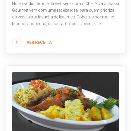
No episódio de hoje da websérie com o Chef Niva o Giassi
Gourmet vem com uma receita ideal para quem prioriza
os vegetais: a lasanha de legumes. Cobertos por molho
branco, abobrinha, cenoura, brócolis, berinjela e
aspargos dão sabor e textura ao prato. Assista ao vídeo,
acompanhe o modo de preparo completo e faça
VER RECEITA
também!