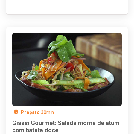
Assista ao vídeo, chame a família e prepare
o seu café especial!
Preparo
30min
Giassi Gourmet: Salada morna de atum
com batata doce