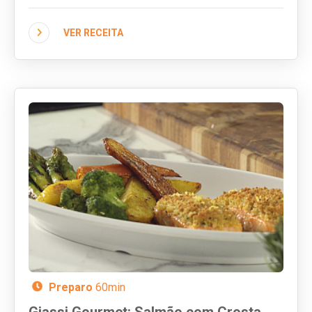
casa. Assista ao vídeo e aprenda como fazer!
VER RECEITA
Preparo
60min
Giassi Gourmet: Salmão com Crosta