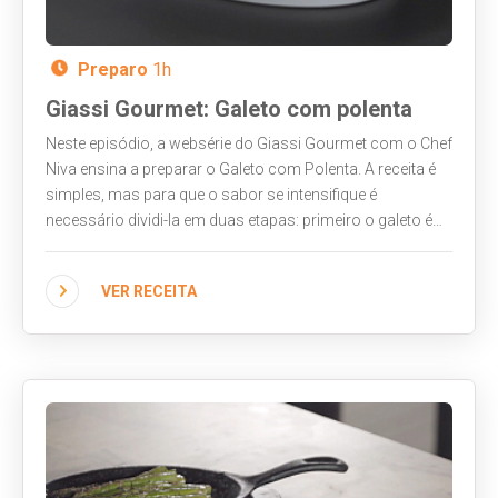
Preparo
1h
Giassi Gourmet: Galeto com polenta
Neste episódio, a websérie do Giassi Gourmet com o Chef
Niva ensina a preparar o Galeto com Polenta. A receita é
simples, mas para que o sabor se intensifique é
necessário dividi-la em duas etapas: primeiro o galeto é
temperado e marinado por algumas horas. Depois,
enquanto ele estiver no forno, é a vez dos
VER RECEITA
acompanhamentos. Veja no vídeo como fazer e
acrescente mais este prato ao seu roteiro gastronômico!