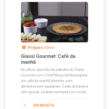
Preparo
30min
Giassi Gourmet: Café da
manhã
No último episódio da websérie do Giassi
Gourmet com o Chef Niva a família prepara
um café da manhã diferente, com
alimentos bem saudáveis. O pão de banana
sem açúcar, a batata recheada com ricota
e o suco funcional deixam a refeição
saborosa e cheia de nutrientes. Todos os
VER RECEITA
ingredientes você encontra no Giassi.