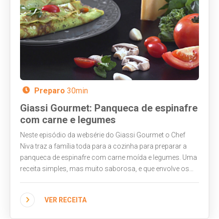
Preparo
30min
Giassi Gourmet: Panqueca de espinafre
com carne e legumes
Neste episódio da websérie do Giassi Gourmet o Chef
Niva traz a família toda para a cozinha para preparar a
panqueca de espinafre com carne moída e legumes. Uma
receita simples, mas muito saborosa, e que envolve os
pequenos na preparação, despertando o interesse por
novos alimentos. Assista ao vídeo, chame as crianças e
VER RECEITA
faça também!