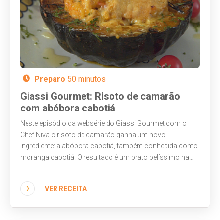
Preparo
50 minutos
Giassi Gourmet: Risoto de camarão
com abóbora cabotiá
Neste episódio da websérie do Giassi Gourmet com o
Chef Niva o risoto de camarão ganha um novo
ingrediente: a abóbora cabotiá, também conhecida como
moranga cabotiá. O resultado é um prato belíssimo na
apresentação, com sabor levemente adocicado e muito
cremoso. Vamos assistir?
VER RECEITA